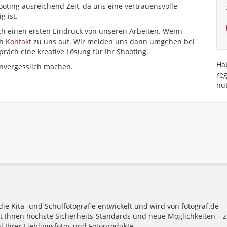
oting ausreichend Zeit, da uns eine vertrauensvolle
 ist.
h einen ersten Eindruck von unseren Arbeiten. Wenn
ch
Kontakt
zu uns auf. Wir melden uns dann umgehen bei
räch eine kreative Lösung für Ihr Shooting.
Hab
unvergesslich machen.
re
nu
die Kita- und Schulfotografie entwickelt und wird von fotograf.de
tet Ihnen höchste Sicherheits-Standards und neue Möglichkeiten –
l Ihrer Lieblingsfotos und Fotoprodukte.